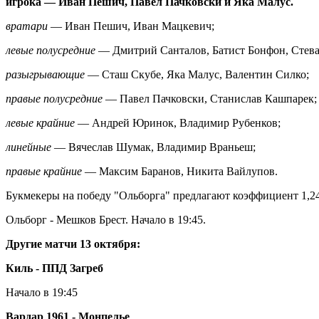
игрока — Иван Пешич, Павел Пачковски и Яка Малус.
вратари
— Иван Пешич, Иван Мацкевич;
левые полусредние
— Дмитрий Санталов, Батист Бонфон, Стева
разыгрывающие
— Сташ Скубе, Яка Малус, Валентин Силко;
правые полусредние
— Павел Пачковски, Станислав Кашпарек;
левые крайние
— Андрей Юринок, Владимир Рубенков;
линейные
— Вячеслав Шумак, Владимир Враньеш;
правые крайние
— Максим Баранов, Никита Вайлупов.
Букмекеры на победу "Ольборга" предлагают коэффициент 1,24,
Ольборг - Мешков Брест. Начало в 19:45.
Другие матчи 13 октября:
Киль - ППД Загреб
Начало в 19:45
Вардар 1961 - Монпелье