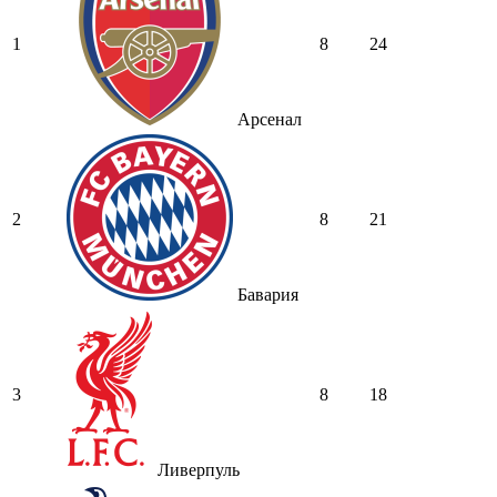
1
8
24
Арсенал
2
8
21
Бавария
3
8
18
Ливерпуль