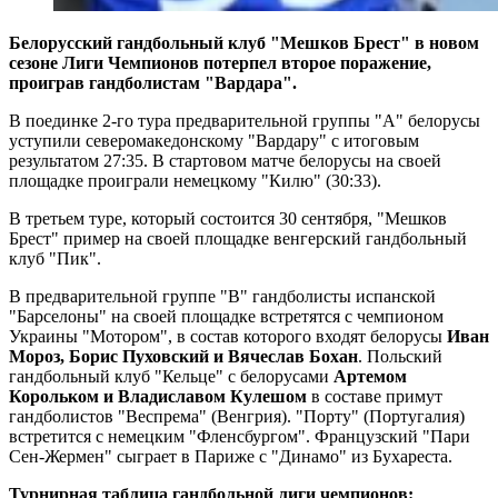
Белорусский гандбольный клуб "Мешков Брест" в новом
сезоне Лиги Чемпионов потерпел второе поражение,
проиграв гандболистам "Вардара".
В поединке 2-го тура предварительной группы "А" белорусы
уступили северомакедонскому "Вардару" с итоговым
результатом 27:35. В стартовом матче белорусы на своей
площадке проиграли немецкому "Килю" (30:33).
В третьем туре, который состоится 30 сентября, "Мешков
Брест" пример на своей площадке венгерский гандбольный
клуб "Пик".
В предварительной группе "B" гандболисты испанской
"Барселоны" на своей площадке встретятся с чемпионом
Украины "Мотором", в состав которого входят белорусы
Иван
Мороз, Борис Пуховский и Вячеслав Бохан
. Польский
гандбольный клуб "Кельце" с белорусами
Артемом
Корольком и Владиславом Кулешом
в составе примут
гандболистов "Веспрема" (Венгрия). "Порту" (Португалия)
встретится с немецким "Фленсбургом". Французский "Пари
Сен-Жермен" сыграет в Париже с "Динамо" из Бухареста.
Турнирная таблица гандбольной лиги чемпионов: