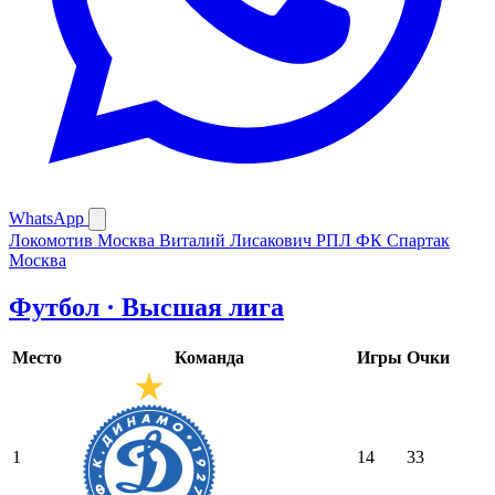
WhatsApp
Локомотив Москва
Виталий Лисакович
РПЛ
ФК Спартак
Москва
Футбол · Высшая лига
Место
Команда
Игры
Очки
1
14
33