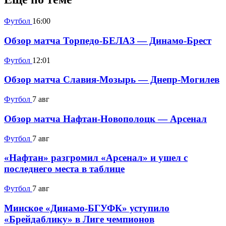
Футбол
16:00
Обзор матча Торпедо-БЕЛАЗ — Динамо-Брест
Футбол
12:01
Обзор матча Славия-Мозырь — Днепр-Могилев
Футбол
7 авг
Обзор матча Нафтан-Новополоцк — Арсенал
Футбол
7 авг
«Нафтан» разгромил «Арсенал» и ушел с
последнего места в таблице
Футбол
7 авг
Минское «Динамо-БГУФК» уступило
«Брейдаблику» в Лиге чемпионов