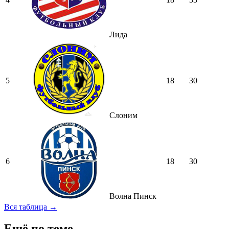
Лида
5
18
30
Слоним
6
18
30
Волна Пинск
Вся таблица →
Ещё по теме