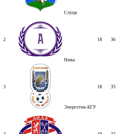
Слуцк
2
18
36
Нива
3
18
35
Энергетик-БГУ
4
18
33