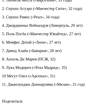
1. Лионель Месси («Барселона», 33 года)
2. Серхио Агуэро («Манчестер Сити», 32 года)
3. Серхио Рамос («Реал», 34 года)
4.
Джорджиньо Вейналдум
(Ливерпуль, 29 лет)
5. Поль Погба («Манчестер Юнайтед», 27 лет)
6. Мемфис Депай («Лион», 27 лет)
7. Давид Алаба («Бавария», 28 лет)
8. Анхель Ди Мария (ПСЖ, 32)
9. Лука Модирич («Реал Мадрид», 35)
10 Месут Озил («Арсенал», 31)
11.
Джанлуиджи Доннарумма
(«Милан», 21 год)
Поделиться: