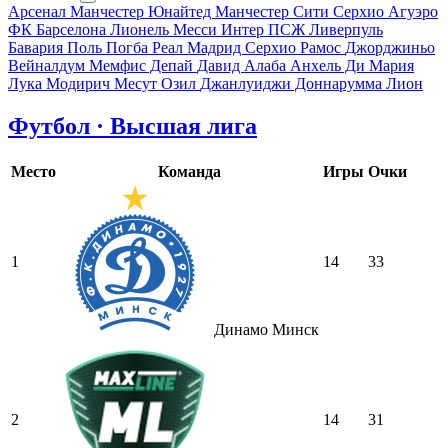
Арсенал
Манчестер Юнайтед
Манчестер Сити
Серхио Агуэро
ФК Барселона
Лионель Месси
Интер
ПСЖ
Ливерпуль
Бавария
Поль Погба
Реал Мадрид
Серхио Рамос
Джорджиньо
Вейналдум
Мемфис Депай
Давид Алаба
Анхель Ди Мария
Лука Модирич
Месут Озил
Джанлуиджи Доннарумма
Лион
Футбол · Высшая лига
Место
Команда
Игры
Очки
1
14
33
Динамо Минск
2
14
31