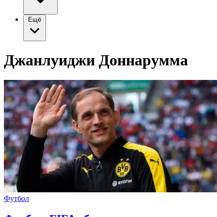
Ещё
Джанлуиджи Доннарумма
Футбол