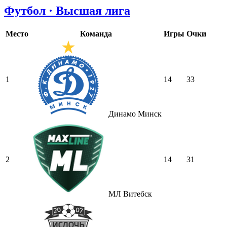
Футбол · Высшая лига
Место
Команда
Игры
Очки
1
14
33
Динамо Минск
2
14
31
МЛ Витебск