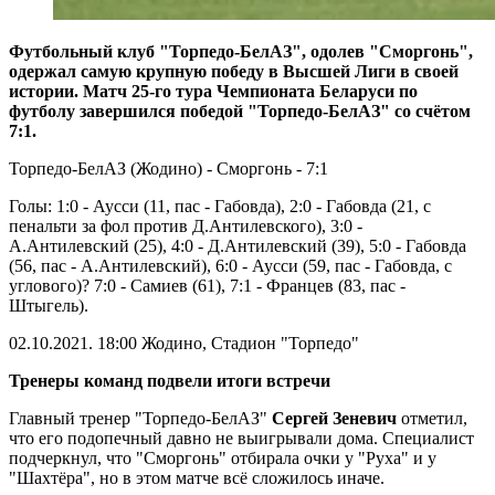
Футбольный клуб "Торпедо-БелАЗ", одолев "Сморгонь",
одержал самую крупную победу в Высшей Лиги в своей
истории. Матч 25-го тура Чемпионата Беларуси по
футболу завершился победой "Торпедо-БелАЗ" со счётом
7:1.
Торпедо-БелАЗ (Жодино) - Сморгонь - 7:1
Голы: 1:0 - Аусси (11, пас - Габовда), 2:0 - Габовда (21, с
пенальти за фол против Д.Антилевского), 3:0 -
А.Антилевский (25), 4:0 - Д.Антилевский (39), 5:0 - Габовда
(56, пас - А.Антилевский), 6:0 - Аусси (59, пас - Габовда, с
углового)? 7:0 - Самиев (61), 7:1 - Францев (83, пас -
Штыгель).
02.10.2021. 18:00 Жодино, Стадион "Торпедо"
Тренеры команд подвели итоги встречи
Главный тренер "Торпедо-БелАЗ"
Сергей Зеневич
отметил,
что его подопечный давно не выигрывали дома. Специалист
подчеркнул, что "Сморгонь" отбирала очки у "Руха" и у
"Шахтёра", но в этом матче всё сложилось иначе.