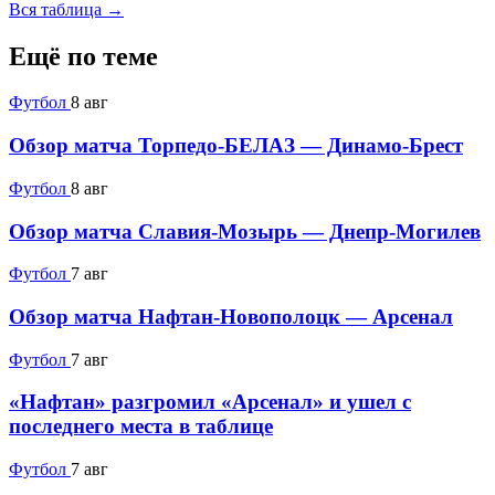
Вся таблица →
Ещё по теме
Футбол
8 авг
Обзор матча Торпедо-БЕЛАЗ — Динамо-Брест
Футбол
8 авг
Обзор матча Славия-Мозырь — Днепр-Могилев
Футбол
7 авг
Обзор матча Нафтан-Новополоцк — Арсенал
Футбол
7 авг
«Нафтан» разгромил «Арсенал» и ушел с
последнего места в таблице
Футбол
7 авг