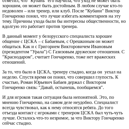
отметил, что "Кубань" его научила, что уход не может быть
хорошим, он может быть достойным. В любом случае кто-то
недоволен – или тренер, или клуб. После "Кубани" Виктор
Гончаренко понял, что лучше избегать комментариев на эту
тему. Причины ухода были бы интересны общественности, но
вдолгую это работает против тренера.
В данный момент у белорусского специалиста хорошее
общение с ЦСКА – с Бабаевым, с Орешкиным он может
общаться. Как и с Григорием Викторовичем Ивановым
(президентом "Урала") С Газизовым дружеские отношения. С
"Краснодаром", считает Гончаренко, тоже нет вражеских
отношений.
За то, что было в ЦСКА, тренеру стыдно, когда он уехал на
неделю. Спустя время он понял, что совершил глупость. К
счастью, Роман Юрьевич Бабаев держал с Виктором
Гончаренко связь: "Давай, остынешь, пообщаемся".
И для игроков такая ситуация была непонятной. Это, по
мнению Гончаренко, на самом деле неудобно. Специалист
всегда чувствовал, как к нему относятся ребята. До того
отъезда контакт с игроками с тренером ЦСКА был чуть-чуть
лучше. Осталось что-то незримое, за что Виктору Гончаренко
сейчас стыдно.