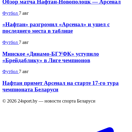
Обзор матча Нафтан-Новополоцк — Арсенал
Футбол
7 авг
«Нафтан» разгромил «Арсенал» и ушел с
последнего места в таблице
Футбол
7 авг
Минское «Динамо-БГУФК» уступило
«Брейдаблику» в Лиге чемпионов
Футбол
7 авг
Нафтан примет Арсенал на старте 17-го тура
чемпионата Беларуси
© 2026 24sport.by — новости спорта Беларуси