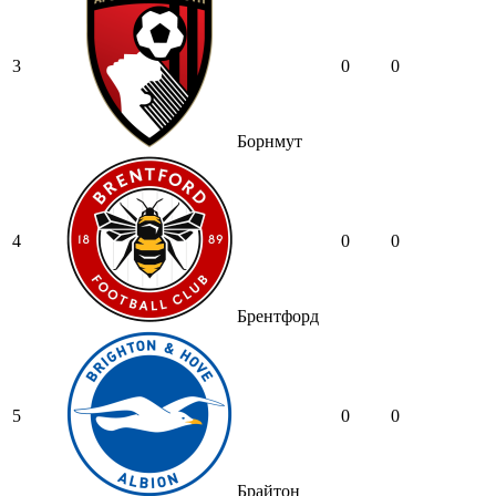
3
0
0
Борнмут
4
0
0
Брентфорд
5
0
0
Брайтон