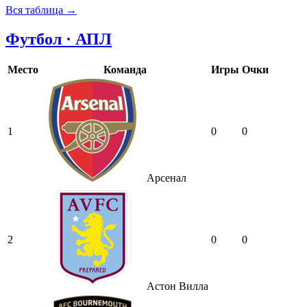
Вся таблица →
Футбол · АПЛ
Место
Команда
Игры
Очки
1
0
0
Арсенал
2
0
0
Астон Вилла