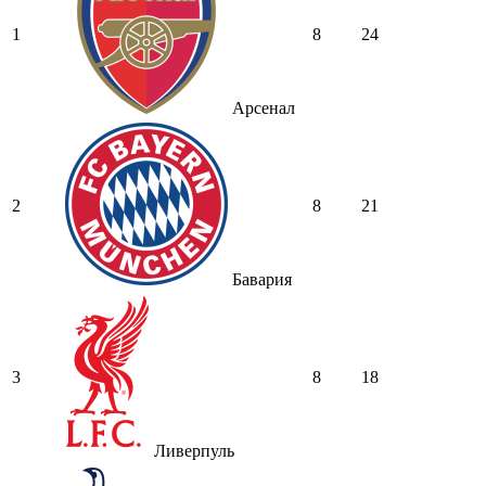
1
8
24
Арсенал
2
8
21
Бавария
3
8
18
Ливерпуль