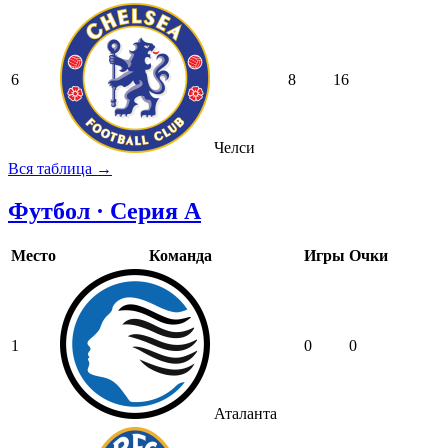
6
8
16
Челси
Вся таблица →
Футбол · Серия А
Место
Команда
Игры
Очки
1
0
0
Аталанта