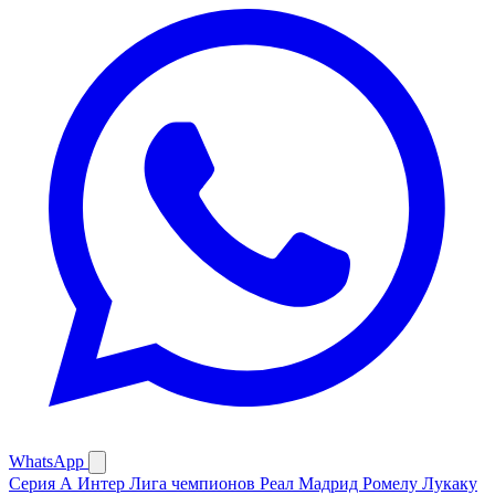
WhatsApp
Серия А
Интер
Лига чемпионов
Реал Мадрид
Ромелу Лукаку