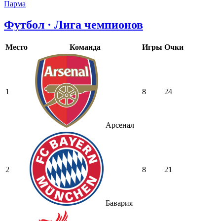
Парма
Футбол · Лига чемпионов
Место
Команда
Игры
Очки
1
8
24
Арсенал
2
8
21
Бавария