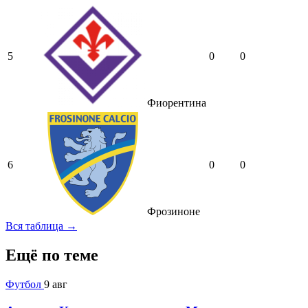
5
0
0
Фиорентина
6
0
0
Фрозиноне
Вся таблица →
Ещё по теме
Футбол
9 авг