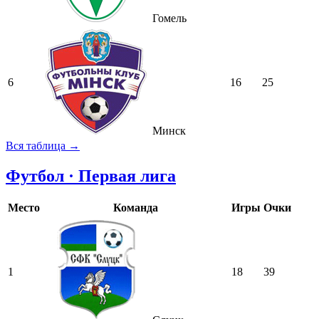
Гомель
6
16
25
Минск
Вся таблица →
Футбол · Первая лига
Место
Команда
Игры
Очки
1
18
39