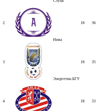
Слуцк
2
18
36
Нива
3
18
35
Энергетик-БГУ
4
18
33