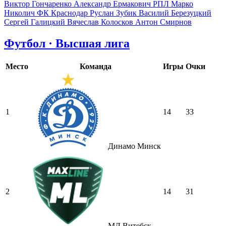
Виктор Гончаренко
Александр Ермакович
РПЛ
Марко
Николич
ФК Краснодар
Руслан Зубик
Василий Березуцкий
Сергей Галицкий
Вячеслав Колосков
Антон Смирнов
Футбол · Высшая лига
Место
Команда
Игры
Очки
1
14
33
Динамо Минск
2
14
31
МЛ Витебск