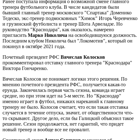
Ранее поступала информация о возможной смене главного
тренера футбольного клуба. В числе кандидатов были
бывший главный тренер московского "Спартака" Доменико
Тедеско, экс-тренер подмосковных "Химок" Игорь Черевченко
и грузинский футболиста и тренер Шота Арвеладзе. Но
руководство "Краснодара", как оказалось, намерено
пригласить
Марко Николича
на освободившуюся должность.
Последним клубом Николича был "Локомотив", который он
покинул в октябре 2021 года.
Почетный президент РФС
Вячеслав Колосков
прокомментировал отставку главного тренера "Краснодара"
Виктора Гончаренко.
Вячеслав Колосов не понимает логики этого решения. По
мнению почетного президента РФС, получается какая-то
ерунда. Закончилась первая часть сезона, команда играет
средне, но при этом идет на 5-м месте. Но "Краснодар"
именно играет в футбол, никаких нареканий к главному
тренеру не было. Колосов считает, что если такая отставка
случается в течение отпуска, значит, от общественности что-
то скрывают. Другое дело, если бы Галицкий объяснил такое
решение. Сезон продолжается, нет гарантий, что придет
новый тренер и вообще все не провалит.