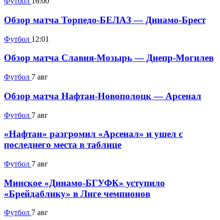
Футбол
16:00
Обзор матча Торпедо-БЕЛАЗ — Динамо-Брест
Футбол
12:01
Обзор матча Славия-Мозырь — Днепр-Могилев
Футбол
7 авг
Обзор матча Нафтан-Новополоцк — Арсенал
Футбол
7 авг
«Нафтан» разгромил «Арсенал» и ушел с
последнего места в таблице
Футбол
7 авг
Минское «Динамо-БГУФК» уступило
«Брейдаблику» в Лиге чемпионов
Футбол
7 авг