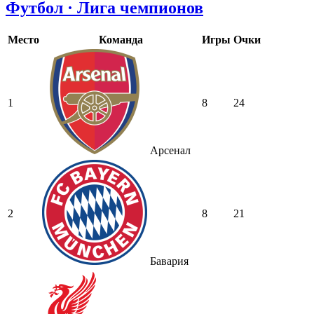
Футбол · Лига чемпионов
Место
Команда
Игры
Очки
1
8
24
Арсенал
2
8
21
Бавария