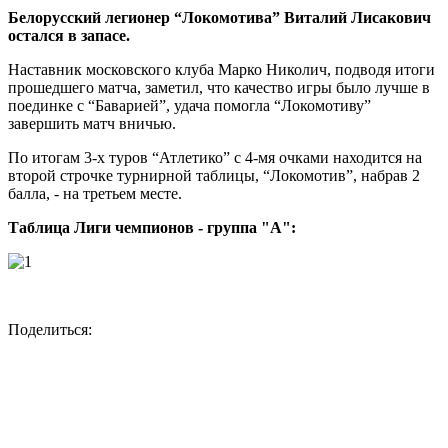
Белорусский легионер “Локомотива” Виталий Лисакович
остался в запасе.
Наставник московского клуба Марко Николич, подводя итоги
прошедшего матча, заметил, что качество игры было лучше в
поединке с “Баварией”, удача помогла “Локомотиву”
завершить матч вничью.
По итогам 3-х туров “Атлетико” с 4-мя очками находится на
второй строчке турнирной таблицы, “Локомотив”, набрав 2
балла, - на третьем месте.
Таблица Лиги чемпионов - группа "А":
Поделиться: