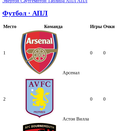
Эвертон
Саутгемптон
Таблица АПЛ
АПЛ
Футбол · АПЛ
Место
Команда
Игры
Очки
1
0
0
Арсенал
2
0
0
Астон Вилла