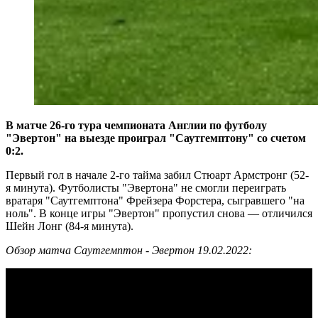
В матче 26-го тура чемпионата Англии по футболу
"Эвертон" на выезде проиграл "Саутгемптону" со счетом
0:2.
Первый гол в начале 2-го тайма забил Стюарт Армстронг (52-
я минута). Футболисты "Эвертона" не смогли переиграть
вратаря "Саутгемптона" Фрейзера Форстера, сыгравшего "на
ноль". В конце игры "Эвертон" пропустил снова — отличился
Шейн Лонг (84-я минута).
Обзор матча Саутгемптон - Эвертон 19.02.2022: