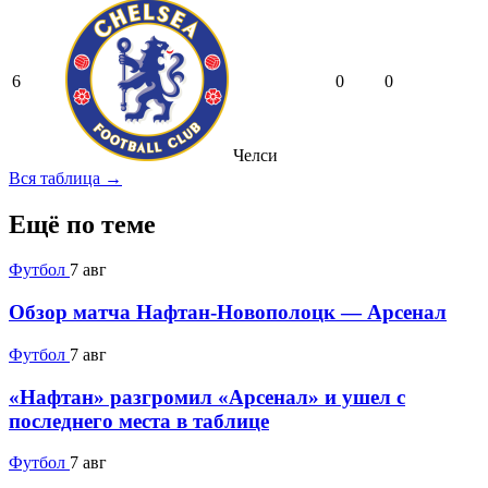
6
0
0
Челси
Вся таблица →
Ещё по теме
Футбол
7 авг
Обзор матча Нафтан-Новополоцк — Арсенал
Футбол
7 авг
«Нафтан» разгромил «Арсенал» и ушел с
последнего места в таблице
Футбол
7 авг