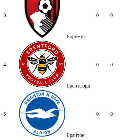
3
0
0
Борнмут
4
0
0
Брентфорд
5
0
0
Брайтон