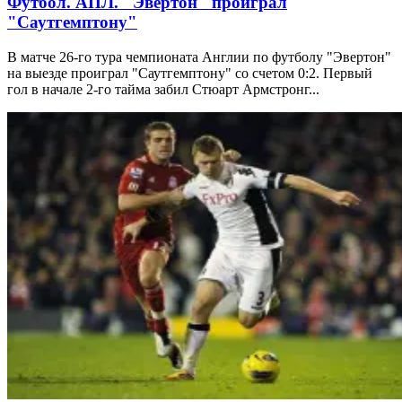
Футбол. АПЛ. "Эвертон" проиграл
"Саутгемптону"
В матче 26-го тура чемпионата Англии по футболу "Эвертон"
на выезде проиграл "Саутгемптону" со счетом 0:2. Первый
гол в начале 2-го тайма забил Стюарт Армстронг...