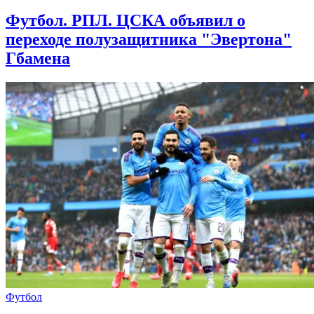
Футбол. РПЛ. ЦСКА объявил о
переходе полузащитника "Эвертона"
Гбамена
Футбол