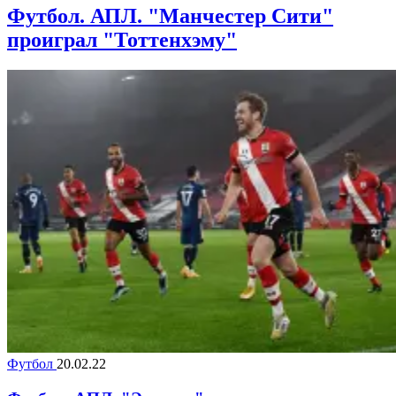
Футбол. АПЛ. "Манчестер Сити"
проиграл "Тоттенхэму"
Футбол
20.02.22