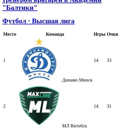
"Балтики"
Футбол · Высшая лига
Место
Команда
Игры
Очки
1
14
33
Динамо Минск
2
14
31
МЛ Витебск