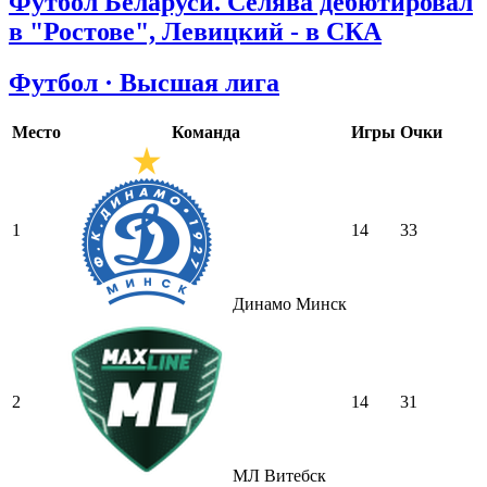
Футбол Беларуси. Селява дебютировал
в "Ростове", Левицкий - в СКА
Футбол · Высшая лига
Место
Команда
Игры
Очки
1
14
33
Динамо Минск
2
14
31
МЛ Витебск