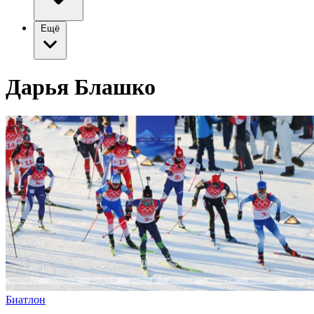
Ещё
Дарья Блашко
Биатлон