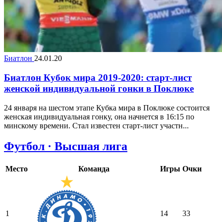
Биатлон
24.01.20
Биатлон Кубок мира 2019-2020: старт-лист
женской индивидуальной гонки в Поклюке
24 января на шестом этапе Кубка мира в Поклюке состоится
женская индивидуальная гонку, она начнется в 16:15 по
минскому времени. Стал известен старт-лист участн...
Футбол · Высшая лига
Место
Команда
Игры
Очки
1
14
33