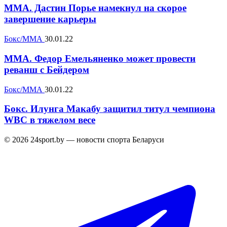
MMA. Дастин Порье намекнул на скорое
завершение карьеры
Бокс/ММА
30.01.22
MMA. Федор Емельяненко может провести
реванш с Бейдером
Бокс/ММА
30.01.22
Бокс. Илунга Макабу защитил титул чемпиона
WBC в тяжелом весе
© 2026 24sport.by — новости спорта Беларуси