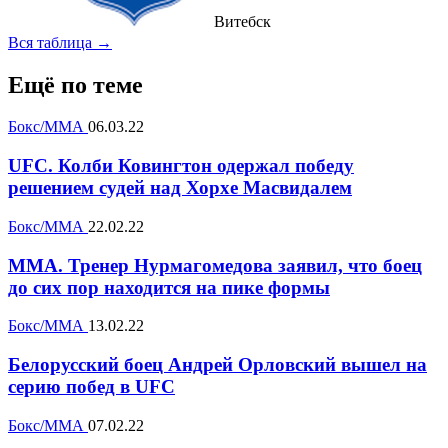
Витебск
Вся таблица →
Ещё по теме
Бокс/ММА
06.03.22
UFC. Колби Ковингтон одержал победу
решением судей над Хорхе Масвидалем
Бокс/ММА
22.02.22
MMA. Тренер Нурмагомедова заявил, что боец
до сих пор находится на пике формы
Бокс/ММА
13.02.22
Белорусский боец Андрей Орловский вышел на
серию побед в UFC
Бокс/ММА
07.02.22