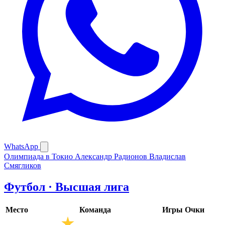
WhatsApp
Олимпиада в Токио
Александр Радионов
Владислав
Смягликов
Футбол · Высшая лига
Место
Команда
Игры
Очки