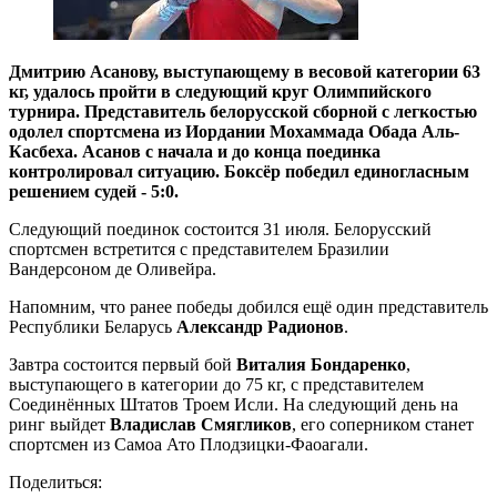
Дмитрию Асанову, выступающему в весовой категории 63
кг, удалось пройти в следующий круг Олимпийского
турнира. Представитель белорусской сборной с легкостью
одолел спортсмена из Иордании Мохаммада Обада Аль-
Касбеха. Асанов с начала и до конца поединка
контролировал ситуацию. Боксёр победил единогласным
решением судей - 5:0.
Следующий поединок состоится 31 июля. Белорусский
спортсмен встретится с представителем Бразилии
Вандерсоном де Оливейра.
Напомним, что ранее победы добился ещё один представитель
Республики Беларусь
Александр Радионов
.
Завтра состоится первый бой
Виталия Бондаренко
,
выступающего в категории до 75 кг, с представителем
Соединённых Штатов Троем Исли. На следующий день на
ринг выйдет
Владислав Смягликов
, его соперником станет
спортсмен из Самоа Ато Плодзицки-Фаоагали.
Поделиться: