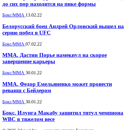
до сих пор находится на пике формы
Бокс/ММА
13.02.22
Белорусский боец Андрей Орловский вышел на
серию побед в UFC
Бокс/ММА
07.02.22
MMA. Дастин Порье намекнул на скорое
завершение карьеры
Бокс/ММА
30.01.22
MMA. Федор Емельяненко может провести
реванш с Бейдером
Бокс/ММА
30.01.22
Бокс. Илунга Макабу защитил титул чемпиона
WBC в тяжелом весе