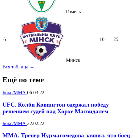
Гомель
6
16
25
Минск
Вся таблица →
Ещё по теме
Бокс/ММА
06.03.22
UFC. Колби Ковингтон одержал победу
решением судей над Хорхе Масвидалем
Бокс/ММА
22.02.22
MMA. Тренер Нурмагомедова заявил, что боец