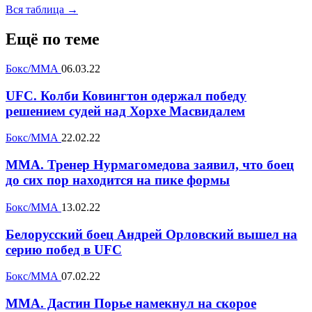
Вся таблица →
Ещё по теме
Бокс/ММА
06.03.22
UFC. Колби Ковингтон одержал победу
решением судей над Хорхе Масвидалем
Бокс/ММА
22.02.22
MMA. Тренер Нурмагомедова заявил, что боец
до сих пор находится на пике формы
Бокс/ММА
13.02.22
Белорусский боец Андрей Орловский вышел на
серию побед в UFC
Бокс/ММА
07.02.22
MMA. Дастин Порье намекнул на скорое