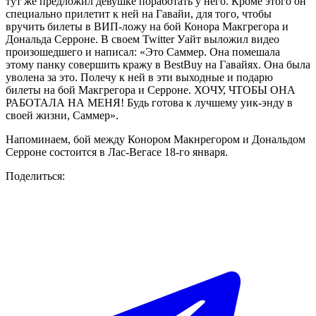
тут же предложил девушке поработать у него. Кроме этого он
специально прилетит к ней на Гавайи, для того, чтобы
вручить билеты в ВИП-ложу на бой Конора Макгрегора и
Дональда Серроне. В своем
Twitter
Уайт выложил видео
произошедшего и написал: «Это Саммер. Она помешала
этому панку совершить кражу в
BestBuy
на Гавайях. Она была
уволена за это. Полечу к ней в эти выходные и подарю
билеты на бой Макгрегора и Серроне. ХОЧУ, ЧТОБЫ ОНА
РАБОТАЛА НА МЕНЯ! Будь готова к лучшему уик-энду в
своей жизни, Саммер».
Напоминаем, бой между Конором Макнрегором и Дональдом
Серроне состоится в Лас-Вегасе 18-го января.
Поделиться: