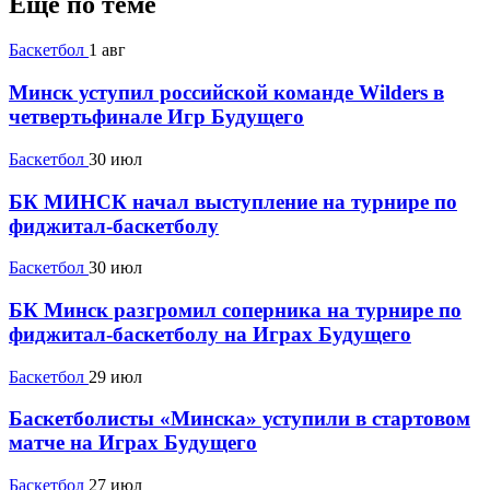
Ещё по теме
Баскетбол
1 авг
Минск уступил российской команде Wilders в
четвертьфинале Игр Будущего
Баскетбол
30 июл
БК МИНСК начал выступление на турнире по
фиджитал-баскетболу
Баскетбол
30 июл
БК Минск разгромил соперника на турнире по
фиджитал-баскетболу на Играх Будущего
Баскетбол
29 июл
Баскетболисты «Минска» уступили в стартовом
матче на Играх Будущего
Баскетбол
27 июл