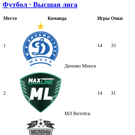
Футбол · Высшая лига
Место
Команда
Игры
Очки
1
14
33
Динамо Минск
2
14
31
МЛ Витебск