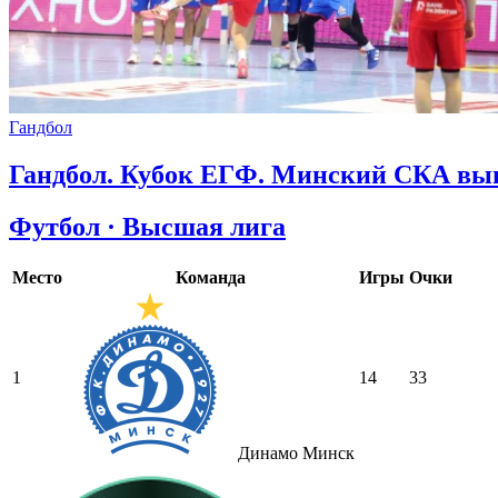
Гандбол
Гандбол. Кубок ЕГФ. Минский СКА выш
Футбол · Высшая лига
Место
Команда
Игры
Очки
1
14
33
Динамо Минск