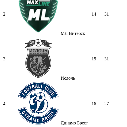
2
14
31
МЛ Витебск
3
15
31
Ислочь
4
16
27
Динамо Брест