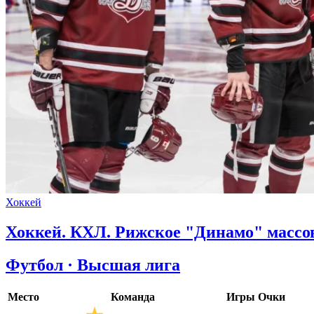
Хоккей
Хоккей. КХЛ. Рижское "Динамо" массо
Футбол · Высшая лига
Место
Команда
Игры
Очки