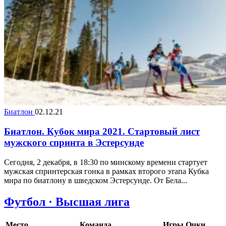
Биатлон
02.12.21
Биатлон. Кубок мира 2021. Стартовый лист
мужского спринта в Эстерсунде
Сегодня, 2 декабря, в 18:30 по минскому времени стартует
мужская спринтерская гонка в рамках второго этапа Кубка
мира по биатлону в шведском Эстерсунде. От Бела...
Футбол · Высшая лига
Место
Команда
Игры
Очки