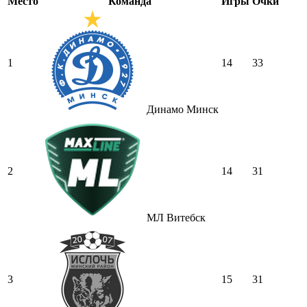
Место
Команда
Игры
Очки
1
14
33
Динамо Минск
2
14
31
МЛ Витебск
3
15
31