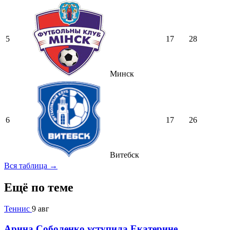
5
17
28
Минск
6
17
26
Витебск
Вся таблица →
Ещё по теме
Теннис
9 авг
Арина Соболенко уступила Екатерине