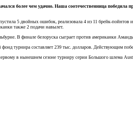
ачался более чем удачно. Наша соотечественница победила 
опустила 5 двойных ошибок, реализовала 4 из 11 брейк-пойнтов 
иканки также 2 подачи навылет.
ьбурне. В финале белоруска сыграет против американки Аманды 
й фонд турнира составляет 239 тыс. долларов. Действующим поб
ервому в нынешнем сезоне турниру серии Большого шлема Austra