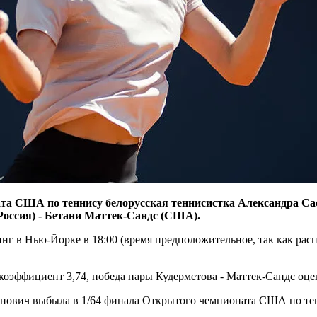
та США по теннису белорусская теннисистка Александра Сас
Россия) - Бетани Маттек-Сандс (США).
г в Нью-Йорке в 18:00 (время предположительное, так как рас
коэффициент 3,74, победа пары Кудерметова - Маттек-Сандс оце
нович выбыла в 1/64 финала Открытого чемпионата США по тенн