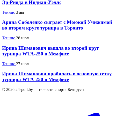
Эр-Рияда в Индиан-Уэллс
Теннис
3 авг
Арина Соболенко сыграет с Моюкой Учижимой
во втором круге турнира в Торонто
Теннис
28 июл
Ирина Шиманович вышла во второй круг
турнира WTA-250 в Мемфисе
Теннис
27 июл
Ирина Шиманович пробилась в основную сетку
турнира WTA-250 в Мемфисе
© 2026 24sport.by — новости спорта Беларуси