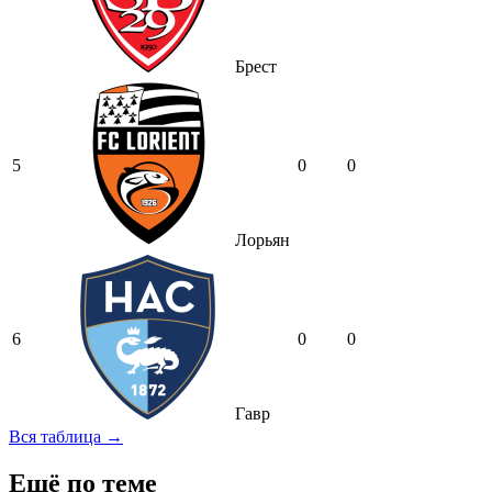
Брест
5
0
0
Лорьян
6
0
0
Гавр
Вся таблица →
Ещё по теме