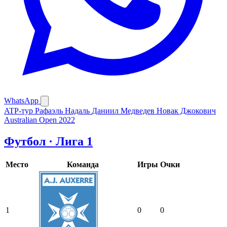
WhatsApp
ATP-тур
Рафаэль Надаль
Даниил Медведев
Новак Джокович
Australian Open 2022
Футбол · Лига 1
Место
Команда
Игры
Очки
1
0
0