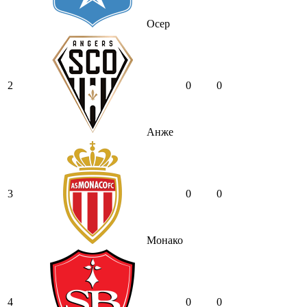
Осер
2
0
0
Анже
3
0
0
Монако
4
0
0