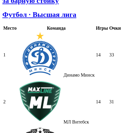
за барную стойку
Футбол · Высшая лига
Место
Команда
Игры
Очки
1
14
33
Динамо Минск
2
14
31
МЛ Витебск