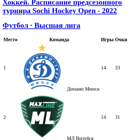
Хоккей. Расписание предсезонного
турнира Sochi Hockey Open - 2022
Футбол · Высшая лига
Место
Команда
Игры
Очки
1
14
33
Динамо Минск
2
14
31
МЛ Витебск