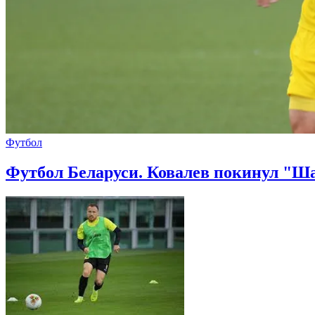
Футбол
Футбол Беларуси. Ковалев покинул "Ша