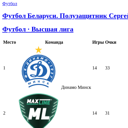
Футбол
Футбол Беларуси. Полузащитник Серге
Футбол · Высшая лига
Место
Команда
Игры
Очки
1
14
33
Динамо Минск
2
14
31