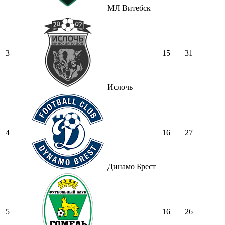
МЛ Витебск
3
15
31
Ислочь
4
16
27
Динамо Брест
5
16
26