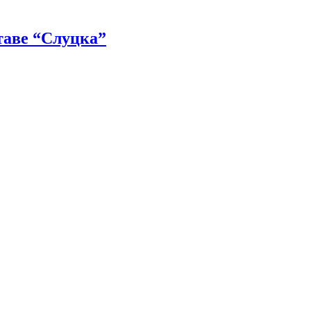
таве “Слуцка”