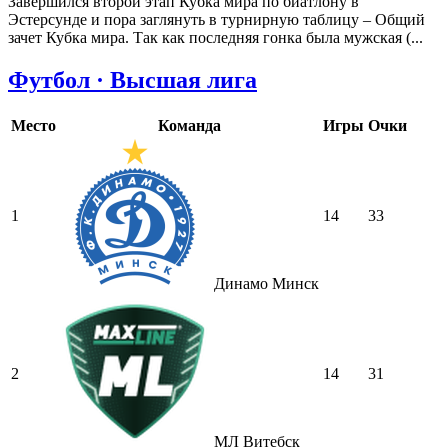
Завершился второй этап Кубка мира по биатлону в
Эстерсунде и пора заглянуть в турнирную таблицу – Общий
зачет Кубка мира. Так как последняя гонка была мужская (...
Футбол · Высшая лига
Место
Команда
Игры
Очки
1
14
33
Динамо Минск
2
14
31
МЛ Витебск