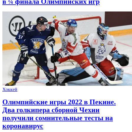
в ¼ финала Олимпийских игр
Хоккей
Олимпийские игры 2022 в Пекине.
Два голкипера сборной Чехии
получили сомнительные тесты на
коронавирус