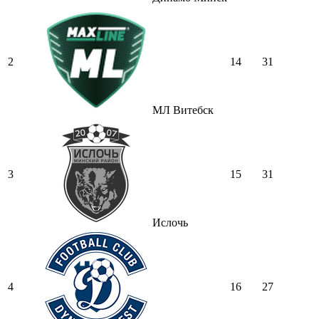
2
14
31
МЛ Витебск
3
15
31
Ислочь
4
16
27