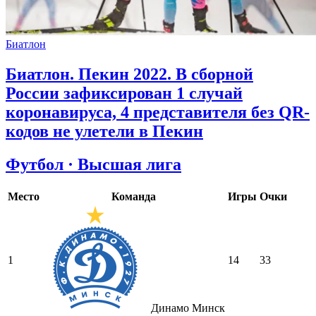
Биатлон
Биатлон. Пекин 2022. В сборной
России зафиксирован 1 случай
коронавируса, 4 представителя без QR-
кодов не улетели в Пекин
Футбол · Высшая лига
Место
Команда
Игры
Очки
1
14
33
Динамо Минск