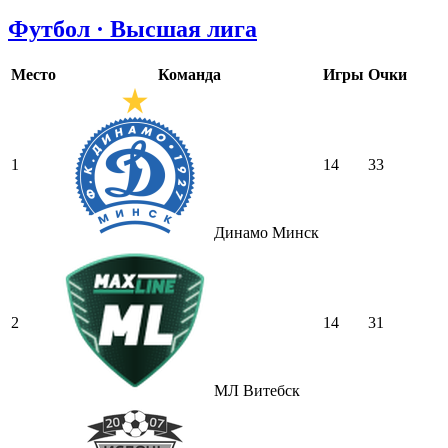
Футбол · Высшая лига
Место
Команда
Игры
Очки
1
14
33
Динамо Минск
2
14
31
МЛ Витебск