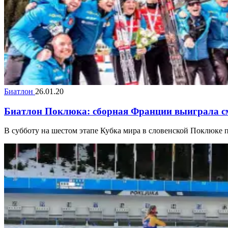
Биатлон
26.01.20
Биатлон Поклюка: сборная Франции выиграла см
В субботу на шестом этапе Кубка мира в словенской Поклюке 