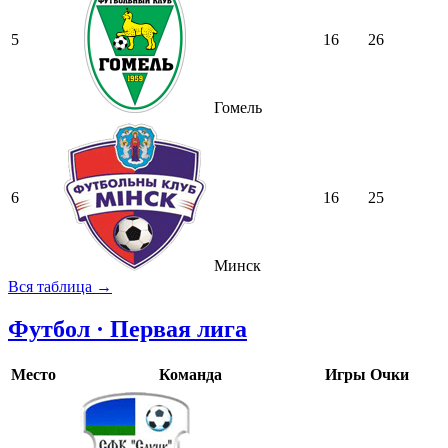
5
16
26
Гомель
6
16
25
Минск
Вся таблица →
Футбол · Первая лига
Место
Команда
Игры
Очки