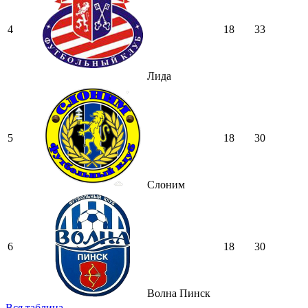
4
18
33
Лида
5
18
30
Слоним
6
18
30
Волна Пинск
Вся таблица →