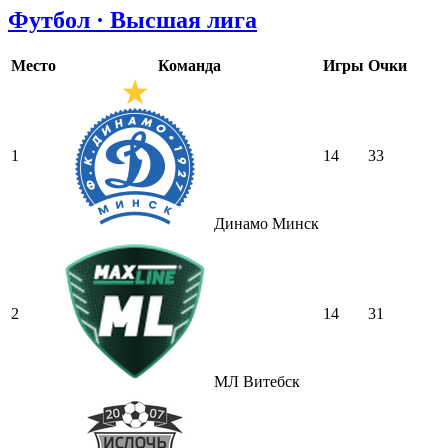
Футбол · Высшая лига
Место
Команда
Игры
Очки
1
14
33
Динамо Минск
2
14
31
МЛ Витебск