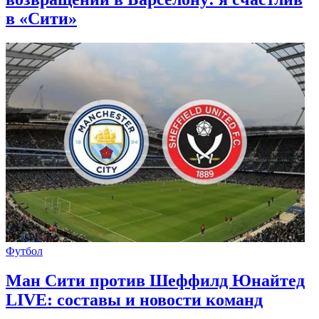
в «Сити»
Футбол
Ман Сити против Шеффилд Юнайтед
LIVE: составы и новости команд