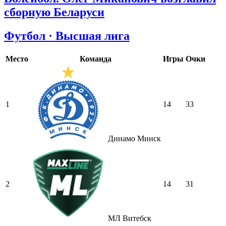
сборную Беларуси
Футбол · Высшая лига
Место
Команда
Игры
Очки
1
14
33
Динамо Минск
2
14
31
МЛ Витебск