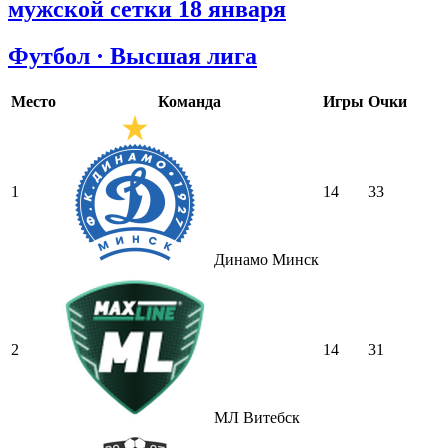
мужской сетки 18 января
Футбол · Высшая лига
Место
Команда
Игры
Очки
1
14
33
Динамо Минск
2
14
31
МЛ Витебск