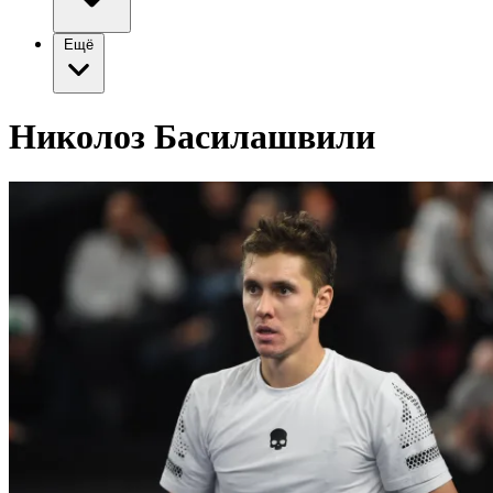
Ещё
Николоз Басилашвили