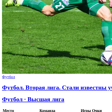
Футбол
Футбол. Вторая лига. Стали известны 
Футбол · Высшая лига
Место
Команда
Игры
Очки