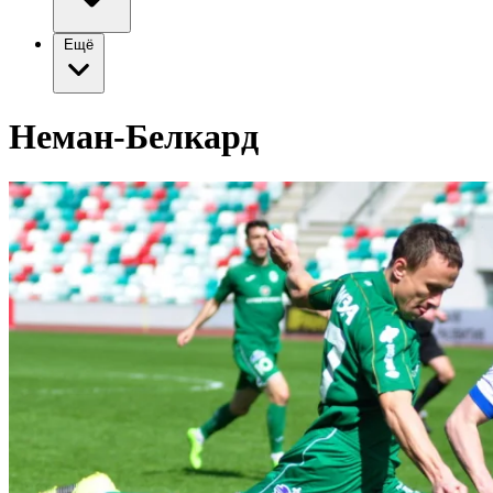
Ещё
Неман-Белкард