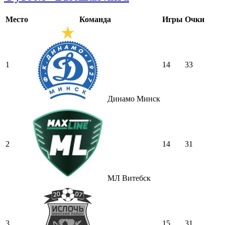
Место
Команда
Игры
Очки
1
14
33
Динамо Минск
2
14
31
МЛ Витебск
3
15
31