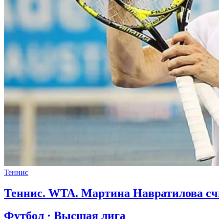
Теннис
Теннис. WTA. Мартина Навратилова сч
Футбол · Высшая лига