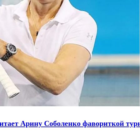
итает Арину Соболенко фавориткой тур