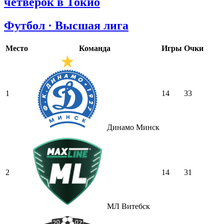
четвёрок в Токио
Футбол · Высшая лига
Место
Команда
Игры
Очки
1
14
33
Динамо Минск
2
14
31
МЛ Витебск