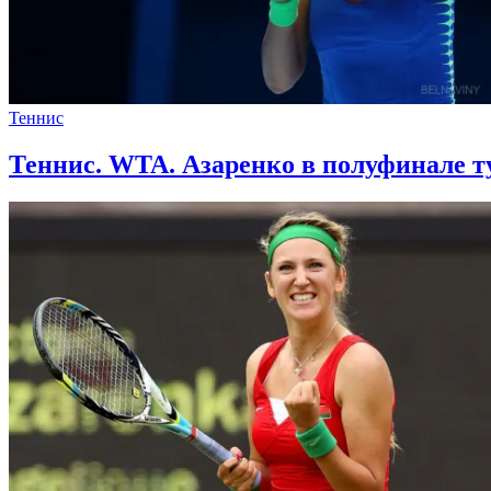
Теннис
Теннис. WTA. Азаренко в полуфинале т