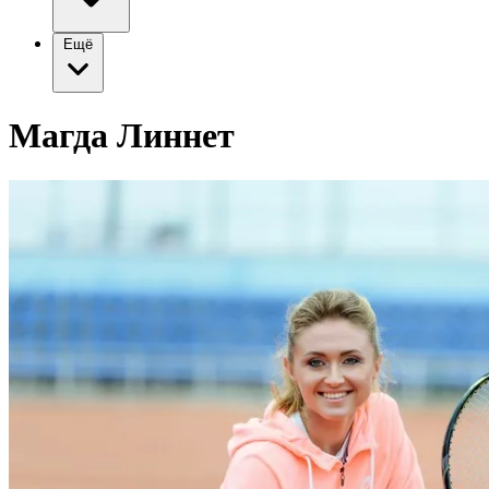
Ещё
Магда Линнет