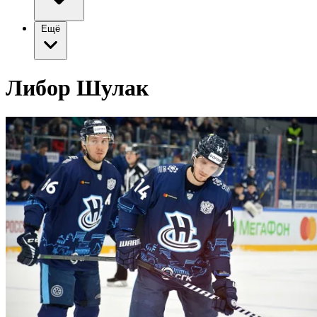
Ещё
Либор Шулак