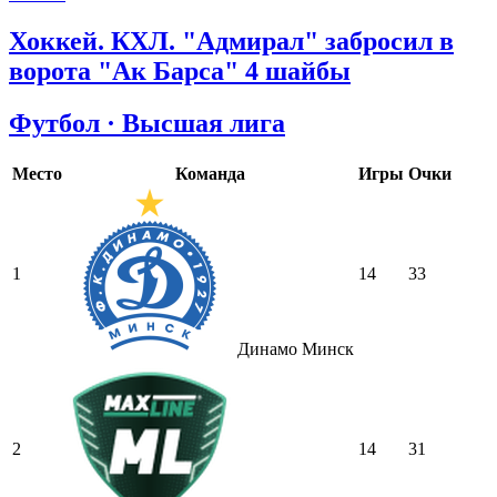
Хоккей. КХЛ. "Адмирал" забросил в
ворота "Ак Барса" 4 шайбы
Футбол · Высшая лига
Место
Команда
Игры
Очки
1
14
33
Динамо Минск
2
14
31