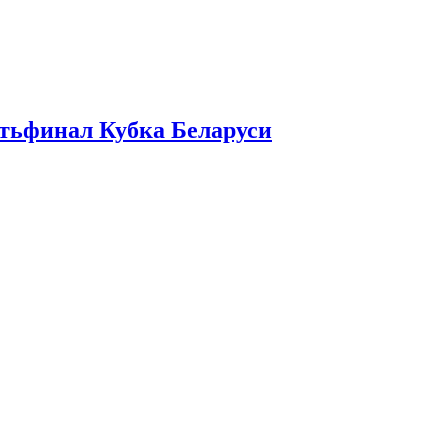
ртьфинал Кубка Беларуси