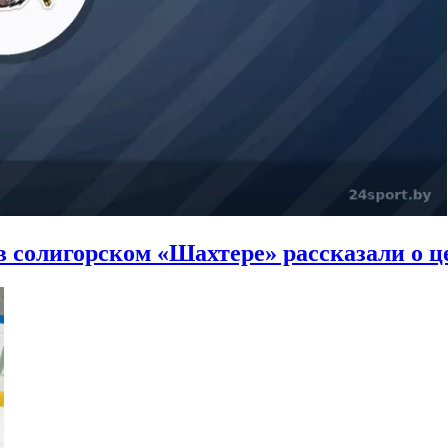
в солигорском «Шахтере» рассказали о це