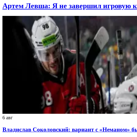
Артем Левша: Я не завершил игровую к
6 авг
Владислав Соколовский: вариант с «Неманом» б